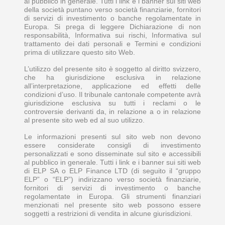
al pubblico in generale. Tutti i link e i banner sui siti web
della società puntano verso società finanziarie, fornitori
di servizi di investimento o banche regolamentate in
Europa. Si prega di leggere Dichiarazione di non
responsabilità, Informativa sui rischi, Informativa sul
trattamento dei dati personali e Termini e condizioni
prima di utilizzare questo sito Web.
L’utilizzo del presente sito è soggetto al diritto svizzero,
che ha giurisdizione esclusiva in relazione
all’interpretazione, applicazione ed effetti delle
condizioni d’uso. Il tribunale cantonale competente avrà
giurisdizione esclusiva su tutti i reclami o le
controversie derivanti da, in relazione a o in relazione
al presente sito web ed al suo utilizzo.
Le informazioni presenti sul sito web non devono
essere considerate consigli di investimento
personalizzati e sono disseminate sul sito e accessibili
al pubblico in generale. Tutti i link e i banner sui siti web
di ELP SA o ELP Finance LTD (di seguito il “gruppo
ELP” o “ELP”) indirizzano verso società finanziarie,
fornitori di servizi di investimento o banche
regolamentate in Europa. Gli strumenti finanziari
menzionati nel presente sito web possono essere
soggetti a restrizioni di vendita in alcune giurisdizioni.