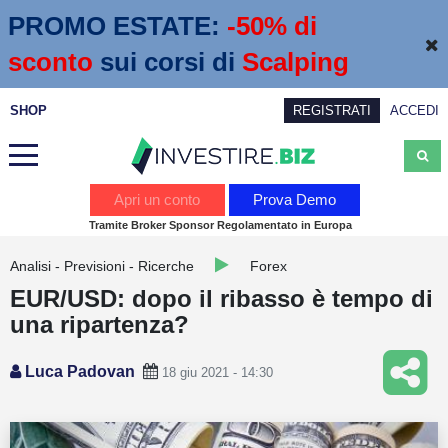
PROMO ESTATE:
 -50% di 
sconto
sui corsi di
Scalping
SHOP
REGISTRATI
ACCEDI
Analisi
Apri un conto
Prova Demo
Tramite Broker Sponsor Regolamentato in Europa
News
Analisi - Previsioni - Ricerche
Forex
Calendario economico
EUR/USD: dopo il ribasso è tempo di
Webinar
una ripartenza?
Servizi
Luca Padovan
18 giu 2021 - 14:30
Trading
Education