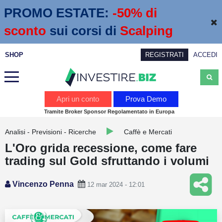
PROMO ESTATE:
 -50% di 
sconto
sui corsi di
Scalping
SHOP
REGISTRATI
ACCEDI
Analisi
Apri un conto
Prova Demo
Tramite Broker Sponsor Regolamentato in Europa
News
Analisi - Previsioni - Ricerche
Caffè e Mercati
Calendario economico
L'Oro grida recessione, come fare
Webinar
trading sul Gold sfruttando i volumi
Servizi
Vincenzo Penna
12 mar 2024 - 12:01
Trading
Education