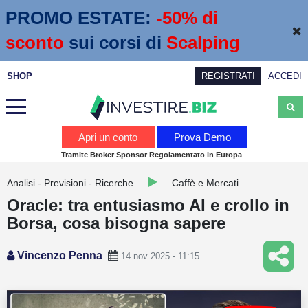
PROMO ESTATE:
 -50% di 
sconto
sui corsi di
Scalping
SHOP
REGISTRATI
ACCEDI
Analisi
Apri un conto
Prova Demo
Tramite Broker Sponsor Regolamentato in Europa
News
Analisi - Previsioni - Ricerche
Caffè e Mercati
Calendario economico
Oracle: tra entusiasmo AI e crollo in
Webinar
Borsa, cosa bisogna sapere
Servizi
Vincenzo Penna
14 nov 2025 - 11:15
Trading
Education