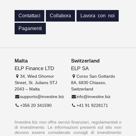
Contattaci
Collabora
Lavora con noi
Pagamenti
Malta
Switzerland
ELP Finance LTD
ELP SA
34, Wied Ghomor
Corso San Gottardo
Street, St. Julians STJ
8A, 6830 Chiasso,
2043 – Malta
Switzerland
supporto@investire.biz
info@investire.biz
+356 20 341590
+41 91 9228171
Investire.biz non offre servizi finanziari, regolamentati o
di investimento. Le informazioni presenti sul sito non
devono essere considerate consigli di investimento