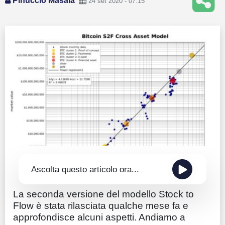
Pinuccio Masala
24 set 2020 - 07:15
Guide
Quotazioni
Conto IG
Guru Monitor
Stagionalità
Altro
Ascolta questo articolo ora...
La seconda versione del modello Stock to
Flow è stata rilasciata qualche mese fa e
approfondisce alcuni aspetti. Andiamo a