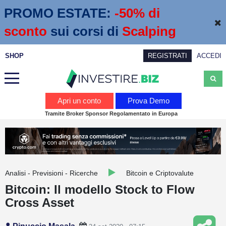
PROMO ESTATE:
 -50% di 
sconto
sui corsi di
Scalping
SHOP
REGISTRATI
ACCEDI
Analisi
Apri un conto
Prova Demo
Tramite Broker Sponsor Regolamentato in Europa
News
Calendario economico
Webinar
Analisi - Previsioni - Ricerche
Bitcoin e Criptovalute
Servizi
Bitcoin: Il modello Stock to Flow
Cross Asset
Trading
Education