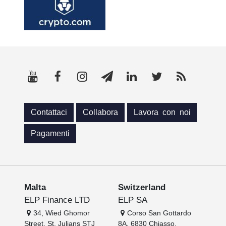
Contattaci
Collabora
Lavora con noi
Pagamenti
Malta
Switzerland
ELP Finance LTD
ELP SA
34, Wied Ghomor
Corso San Gottardo
Street, St. Julians STJ
8A, 6830 Chiasso,