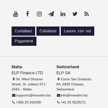
Contattaci
Collabora
Lavora con noi
Pagamenti
Malta
Switzerland
ELP Finance LTD
ELP SA
34, Wied Ghomor
Corso San Gottardo
Street, St. Julians STJ
8A, 6830 Chiasso,
2043 – Malta
Switzerland
supporto@investire.biz
info@investire.biz
+356 20 341590
+41 91 9228171