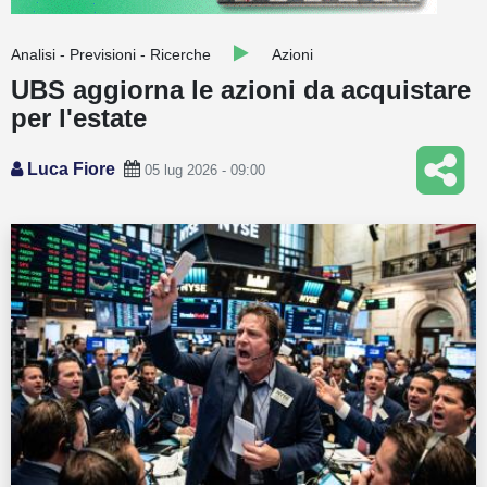
Guide
Analisi - Previsioni - Ricerche
Azioni
Quotazioni
UBS aggiorna le azioni da acquistare
per l'estate
Conto IG
Guru Monitor
Luca Fiore
05 lug 2026 - 09:00
Stagionalità
Altro