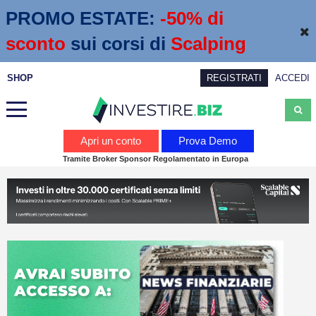
PROMO ESTATE:
 -50% di 
sconto
sui corsi di
Scalping
SHOP
REGISTRATI
ACCEDI
Analisi
Apri un conto
Prova Demo
Tramite Broker Sponsor Regolamentato in Europa
News
Calendario economico
Webinar
Servizi
Trading
Education