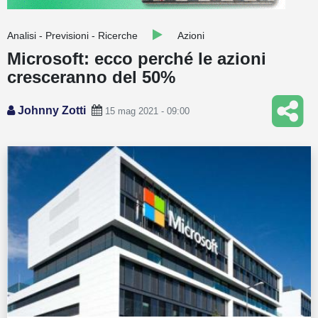
Guide
Analisi - Previsioni - Ricerche
Azioni
Quotazioni
Microsoft: ecco perché le azioni
cresceranno del 50%
Conto IG
Guru Monitor
Johnny Zotti
15 mag 2021 - 09:00
Stagionalità
Altro