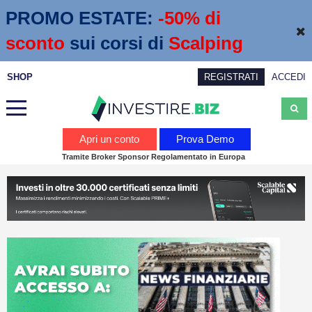
PROMO ESTATE:
 -50% di 
sconto
sui corsi di
Scalping
SHOP
REGISTRATI
ACCEDI
Analisi
Apri un conto
Prova Demo
Tramite Broker Sponsor Regolamentato in Europa
News
Calendario economico
Webinar
Servizi
Trading
Education