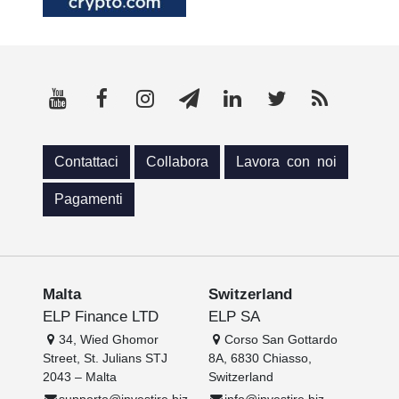
Contattaci
Collabora
Lavora con noi
Pagamenti
Malta
Switzerland
ELP Finance LTD
ELP SA
34, Wied Ghomor
Corso San Gottardo
Street, St. Julians STJ
8A, 6830 Chiasso,
2043 – Malta
Switzerland
supporto@investire.biz
info@investire.biz