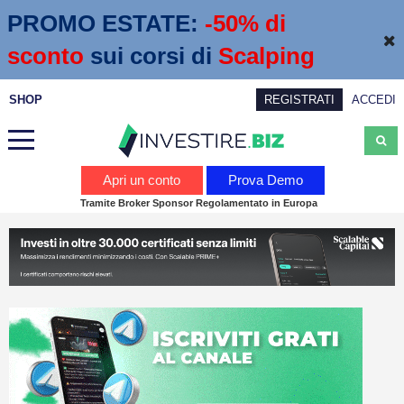
PROMO ESTATE:
 -50% di 
sconto
sui corsi di
Scalping
SHOP
REGISTRATI
ACCEDI
Analisi
Apri un conto
Prova Demo
Tramite Broker Sponsor Regolamentato in Europa
News
Calendario economico
Webinar
Servizi
Trading
Education