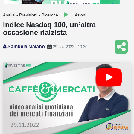
Guide
Analisi - Previsioni - Ricerche
Azioni
Quotazioni
Indice Nasdaq 100, un’altra
occasione rialzista
Conto IG
Guru Monitor
Samuele Malano
29 nov 2022 - 10:30
Stagionalità
Altro