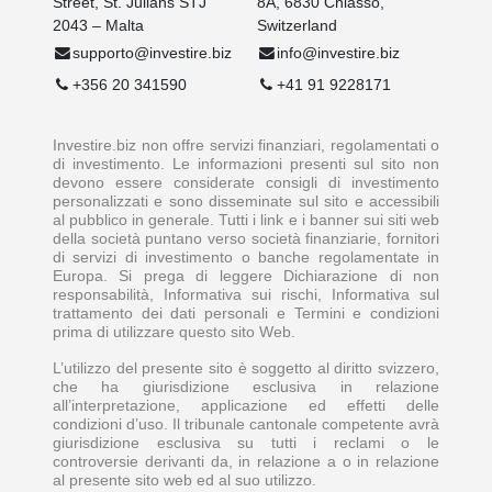
Street, St. Julians STJ
8A, 6830 Chiasso,
2043 – Malta
Switzerland
supporto@investire.biz
info@investire.biz
+356 20 341590
+41 91 9228171
Investire.biz non offre servizi finanziari, regolamentati o
di investimento. Le informazioni presenti sul sito non
devono essere considerate consigli di investimento
personalizzati e sono disseminate sul sito e accessibili
al pubblico in generale. Tutti i link e i banner sui siti web
della società puntano verso società finanziarie, fornitori
di servizi di investimento o banche regolamentate in
Europa. Si prega di leggere Dichiarazione di non
responsabilità, Informativa sui rischi, Informativa sul
trattamento dei dati personali e Termini e condizioni
prima di utilizzare questo sito Web.
L’utilizzo del presente sito è soggetto al diritto svizzero,
che ha giurisdizione esclusiva in relazione
all’interpretazione, applicazione ed effetti delle
condizioni d’uso. Il tribunale cantonale competente avrà
giurisdizione esclusiva su tutti i reclami o le
controversie derivanti da, in relazione a o in relazione
al presente sito web ed al suo utilizzo.