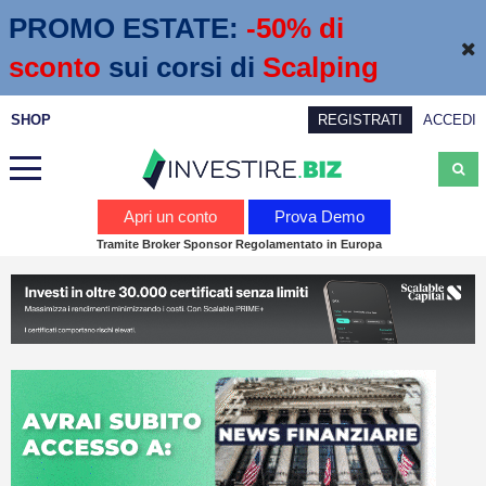
PROMO ESTATE:
 -50% di 
sconto
sui corsi di
Scalping
SHOP
REGISTRATI
ACCEDI
Analisi
Apri un conto
Prova Demo
Tramite Broker Sponsor Regolamentato in Europa
News
Calendario economico
Webinar
Servizi
Trading
Education