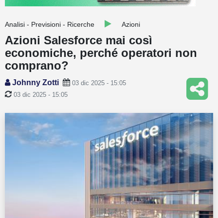
Guide
Analisi - Previsioni - Ricerche
Azioni
Quotazioni
Azioni Salesforce mai così
economiche, perché operatori non
Conto IG
comprano?
Guru Monitor
Johnny Zotti
03 dic 2025 - 15:05
Stagionalità
03 dic 2025 - 15:05
Altro