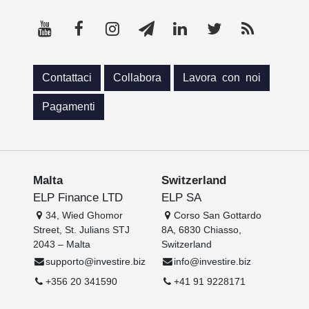
Contattaci
Collabora
Lavora con noi
Pagamenti
Malta
Switzerland
ELP Finance LTD
ELP SA
34, Wied Ghomor
Corso San Gottardo
Street, St. Julians STJ
8A, 6830 Chiasso,
2043 – Malta
Switzerland
supporto@investire.biz
info@investire.biz
+356 20 341590
+41 91 9228171