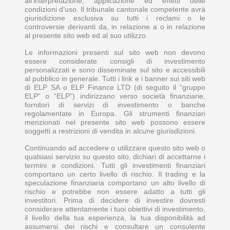
all’interpretazione, applicazione ed effetti delle
condizioni d’uso. Il tribunale cantonale competente avrà
giurisdizione esclusiva su tutti i reclami o le
controversie derivanti da, in relazione a o in relazione
al presente sito web ed al suo utilizzo.
Le informazioni presenti sul sito web non devono
essere considerate consigli di investimento
personalizzati e sono disseminate sul sito e accessibili
al pubblico in generale. Tutti i link e i banner sui siti web
di ELP SA o ELP Finance LTD (di seguito il “gruppo
ELP” o “ELP”) indirizzano verso società finanziarie,
fornitori di servizi di investimento o banche
regolamentate in Europa. Gli strumenti finanziari
menzionati nel presente sito web possono essere
soggetti a restrizioni di vendita in alcune giurisdizioni.
Continuando ad accedere o utilizzare questo sito web o
qualsiasi servizio su questo sito, dichiari di accettarne i
termini e condizioni. Tutti gli investimenti finanziari
comportano un certo livello di rischio. Il trading e la
speculazione finanziaria comportano un alto livello di
rischio e potrebbe non essere adatto a tutti gli
investitori. Prima di decidere di investire dovresti
considerare attentamente i tuoi obiettivi di investimento,
il livello della tua esperienza, la tua disponibilità ad
assumersi dei rischi e consultare un consulente