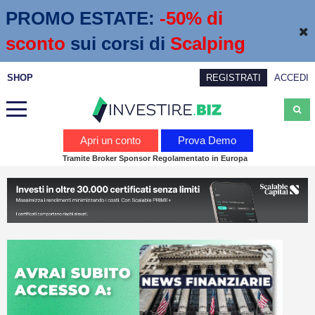
PROMO ESTATE:
 -50% di 
sconto
sui corsi di
Scalping
SHOP
REGISTRATI
ACCEDI
Analisi
Apri un conto
Prova Demo
Tramite Broker Sponsor Regolamentato in Europa
News
Calendario economico
Webinar
Servizi
Trading
Education