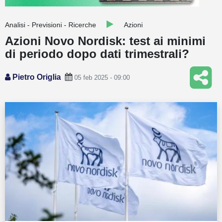
Guide
Analisi - Previsioni - Ricerche
Azioni
Quotazioni
Azioni Novo Nordisk: test ai minimi
di periodo dopo dati trimestrali?
Conto IG
Guru Monitor
Pietro Origlia
05 feb 2025 - 09:00
Stagionalità
Altro