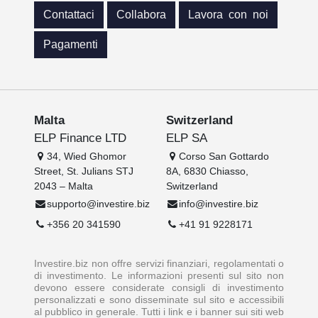
Contattaci
Collabora
Lavora con noi
Pagamenti
Malta
Switzerland
ELP Finance LTD
ELP SA
34, Wied Ghomor
Corso San Gottardo
Street, St. Julians STJ
8A, 6830 Chiasso,
2043 – Malta
Switzerland
supporto@investire.biz
info@investire.biz
+356 20 341590
+41 91 9228171
Investire.biz non offre servizi finanziari, regolamentati o
di investimento. Le informazioni presenti sul sito non
devono essere considerate consigli di investimento
personalizzati e sono disseminate sul sito e accessibili
al pubblico in generale. Tutti i link e i banner sui siti web