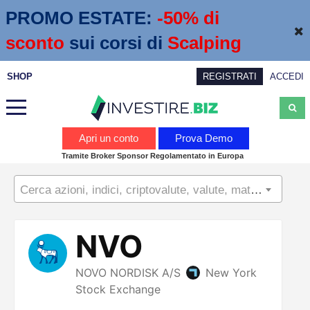
PROMO ESTATE:
 -50% di 
sconto
sui corsi di
Scalping
SHOP
REGISTRATI
ACCEDI
Analisi
Apri un conto
Prova Demo
Tramite Broker Sponsor Regolamentato in Europa
News
Cerca azioni, indici, criptovalute, valute, materie prime...
Calendario economico
Webinar
Servizi
Trading
Education