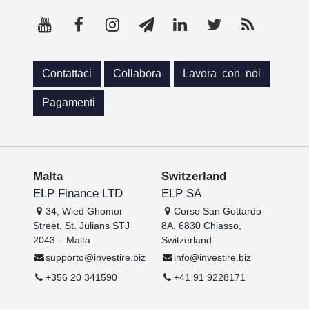
Contattaci
Collabora
Lavora con noi
Pagamenti
Malta
Switzerland
ELP Finance LTD
ELP SA
34, Wied Ghomor
Corso San Gottardo
Street, St. Julians STJ
8A, 6830 Chiasso,
2043 – Malta
Switzerland
supporto@investire.biz
info@investire.biz
+356 20 341590
+41 91 9228171