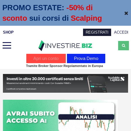
PROMO ESTATE:
 -50% di 
sconto
sui corsi di
Scalping
SHOP
REGISTRATI
ACCEDI
Analisi
Apri un conto
Prova Demo
Tramite Broker Sponsor Regolamentato in Europa
News
Calendario economico
Webinar
Servizi
Trading
Education