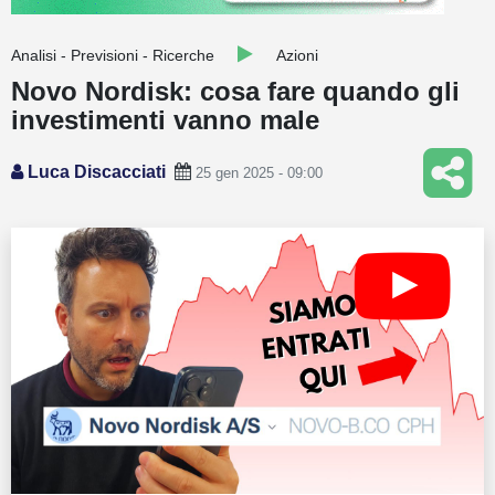
Guide
Analisi - Previsioni - Ricerche
Azioni
Quotazioni
Novo Nordisk: cosa fare quando gli
investimenti vanno male
Conto IG
Guru Monitor
Luca Discacciati
25 gen 2025 - 09:00
Stagionalità
Altro