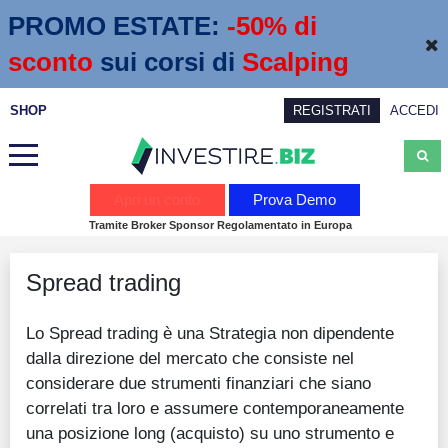
PROMO ESTATE:
 -50% di 
sconto
sui corsi di
Scalping
SHOP
REGISTRATI
ACCEDI
Analisi
Apri un conto
Prova Demo
Tramite Broker Sponsor Regolamentato in Europa
News
Spread trading
Calendario economico
Webinar
Lo Spread trading è una Strategia non dipendente
dalla direzione del mercato che consiste nel
Servizi
considerare due strumenti finanziari che siano
Trading
correlati tra loro e assumere contemporaneamente
una posizione long (acquisto) su uno strumento e
Education