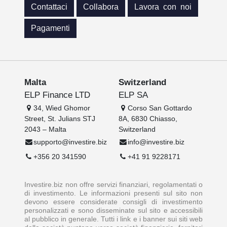
Contattaci
Collabora
Lavora con noi
Pagamenti
Malta
Switzerland
ELP Finance LTD
ELP SA
34, Wied Ghomor
Corso San Gottardo
Street, St. Julians STJ
8A, 6830 Chiasso,
2043 – Malta
Switzerland
supporto@investire.biz
info@investire.biz
+356 20 341590
+41 91 9228171
Investire.biz non offre servizi finanziari, regolamentati o
di investimento. Le informazioni presenti sul sito non
devono essere considerate consigli di investimento
personalizzati e sono disseminate sul sito e accessibili
al pubblico in generale. Tutti i link e i banner sui siti web