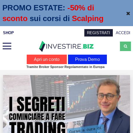
PROMO ESTATE:
 -50% di 
sconto
sui corsi di
Scalping
SHOP
REGISTRATI
ACCEDI
Analisi
Apri un conto
Prova Demo
Tramite Broker Sponsor Regolamentato in Europa
News
Calendario economico
Webinar
Servizi
Trading
Education