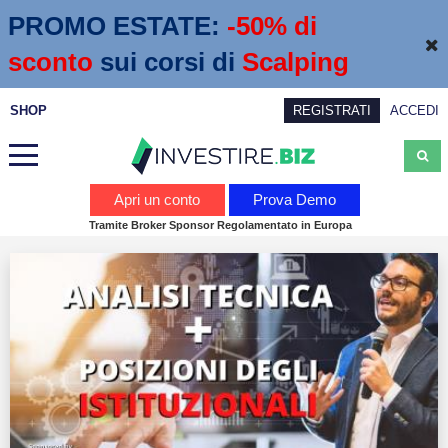
PROMO ESTATE:
 -50% di 
sconto
sui corsi di
Scalping
SHOP
REGISTRATI
ACCEDI
Analisi
Apri un conto
Prova Demo
Tramite Broker Sponsor Regolamentato in Europa
News
Calendario economico
Webinar
Servizi
Trading
Education