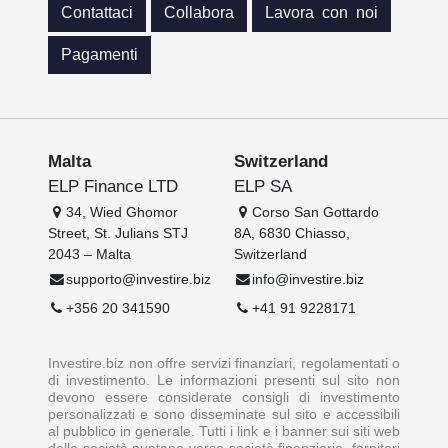
Contattaci
Collabora
Lavora con noi
Pagamenti
Malta
Switzerland
ELP Finance LTD
ELP SA
34, Wied Ghomor
Corso San Gottardo
Street, St. Julians STJ
8A, 6830 Chiasso,
2043 – Malta
Switzerland
supporto@investire.biz
info@investire.biz
+356 20 341590
+41 91 9228171
Investire.biz non offre servizi finanziari, regolamentati o
di investimento. Le informazioni presenti sul sito non
devono essere considerate consigli di investimento
personalizzati e sono disseminate sul sito e accessibili
al pubblico in generale. Tutti i link e i banner sui siti web
della società puntano verso società finanziarie, fornitori