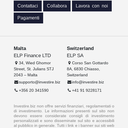
Contattaci
Collabora
Lavora con noi
Pagamenti
Malta
Switzerland
ELP Finance LTD
ELP SA
34, Wied Ghomor
Corso San Gottardo
Street, St. Julians STJ
8A, 6830 Chiasso,
2043 – Malta
Switzerland
supporto@investire.biz
info@investire.biz
+356 20 341590
+41 91 9228171
Investire.biz non offre servizi finanziari, regolamentati o
di investimento. Le informazioni presenti sul sito non
devono essere considerate consigli di investimento
personalizzati e sono disseminate sul sito e accessibili
al pubblico in generale. Tutti i link e i banner sui siti web