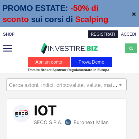
PROMO ESTATE:
 -50% di 
sconto
sui corsi di
Scalping
SHOP
REGISTRATI
ACCEDI
Analisi
Apri un conto
Prova Demo
Tramite Broker Sponsor Regolamentato in Europa
News
Cerca azioni, indici, criptovalute, valute, materie prime...
Calendario economico
Webinar
Servizi
Trading
Education