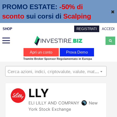
PROMO ESTATE:
 -50% di 
sconto
sui corsi di
Scalping
SHOP
REGISTRATI
ACCEDI
Analisi
Apri un conto
Prova Demo
Tramite Broker Sponsor Regolamentato in Europa
News
Cerca azioni, indici, criptovalute, valute, materie prime...
Calendario economico
Webinar
Servizi
Trading
Education