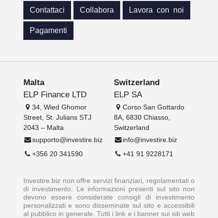
Contattaci
Collabora
Lavora con noi
Pagamenti
Malta
Switzerland
ELP Finance LTD
ELP SA
34, Wied Ghomor
Corso San Gottardo
Street, St. Julians STJ
8A, 6830 Chiasso,
2043 – Malta
Switzerland
supporto@investire.biz
info@investire.biz
+356 20 341590
+41 91 9228171
Investire.biz non offre servizi finanziari, regolamentati o
di investimento. Le informazioni presenti sul sito non
devono essere considerate consigli di investimento
personalizzati e sono disseminate sul sito e accessibili
al pubblico in generale. Tutti i link e i banner sui siti web