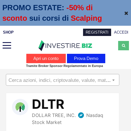
PROMO ESTATE:
 -50% di 
sconto
sui corsi di
Scalping
SHOP
REGISTRATI
ACCEDI
Analisi
Apri un conto
Prova Demo
Tramite Broker Sponsor Regolamentato in Europa
News
Cerca azioni, indici, criptovalute, valute, materie prime...
Calendario economico
Webinar
Servizi
Trading
Education