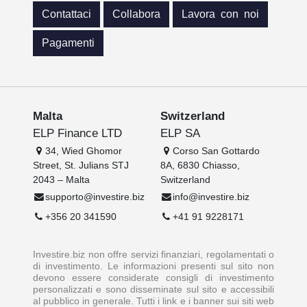
Contattaci
Collabora
Lavora con noi
Pagamenti
Malta
Switzerland
ELP Finance LTD
ELP SA
34, Wied Ghomor
Corso San Gottardo
Street, St. Julians STJ
8A, 6830 Chiasso,
2043 – Malta
Switzerland
supporto@investire.biz
info@investire.biz
+356 20 341590
+41 91 9228171
Investire.biz non offre servizi finanziari, regolamentati o
di investimento. Le informazioni presenti sul sito non
devono essere considerate consigli di investimento
personalizzati e sono disseminate sul sito e accessibili
al pubblico in generale. Tutti i link e i banner sui siti web