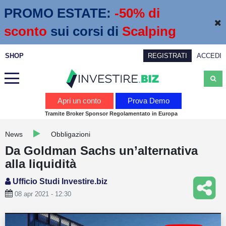
PROMO ESTATE:
 -50% di 
sconto
sui corsi di
Scalping
SHOP
REGISTRATI
ACCEDI
Analisi
Apri un conto
Prova Demo
Tramite Broker Sponsor Regolamentato in Europa
News
News
Obbligazioni
Calendario economico
Da Goldman Sachs un’alternativa
Webinar
alla liquidità
Servizi
Ufficio Studi Investire.biz
08 apr 2021 - 12:30
Trading
Education