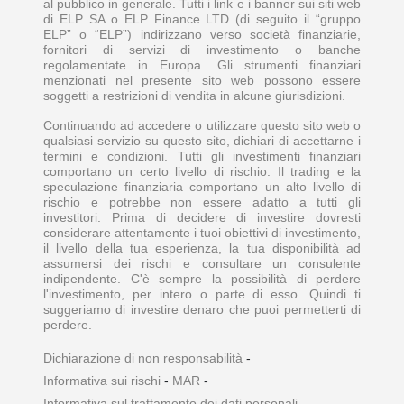
al pubblico in generale. Tutti i link e i banner sui siti web
di ELP SA o ELP Finance LTD (di seguito il “gruppo
ELP” o “ELP”) indirizzano verso società finanziarie,
fornitori di servizi di investimento o banche
regolamentate in Europa. Gli strumenti finanziari
menzionati nel presente sito web possono essere
soggetti a restrizioni di vendita in alcune giurisdizioni.
Continuando ad accedere o utilizzare questo sito web o
qualsiasi servizio su questo sito, dichiari di accettarne i
termini e condizioni. Tutti gli investimenti finanziari
comportano un certo livello di rischio. Il trading e la
speculazione finanziaria comportano un alto livello di
rischio e potrebbe non essere adatto a tutti gli
investitori. Prima di decidere di investire dovresti
considerare attentamente i tuoi obiettivi di investimento,
il livello della tua esperienza, la tua disponibilità ad
assumersi dei rischi e consultare un consulente
indipendente. C'è sempre la possibilità di perdere
l'investimento, per intero o parte di esso. Quindi ti
suggeriamo di investire denaro che puoi permetterti di
perdere.
Dichiarazione di non responsabilità
-
Informativa sui rischi
-
MAR
-
Informativa sul trattamento dei dati personali
-