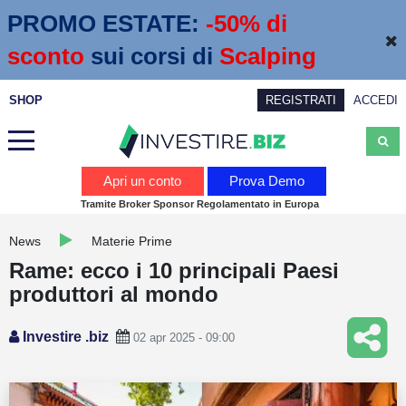
PROMO ESTATE:
 -50% di 
sconto
sui corsi di
Scalping
SHOP
REGISTRATI
ACCEDI
Analisi
Apri un conto
Prova Demo
Tramite Broker Sponsor Regolamentato in Europa
News
News
Materie Prime
Calendario economico
Rame: ecco i 10 principali Paesi
Webinar
produttori al mondo
Servizi
Investire .biz
02 apr 2025 - 09:00
Trading
Education