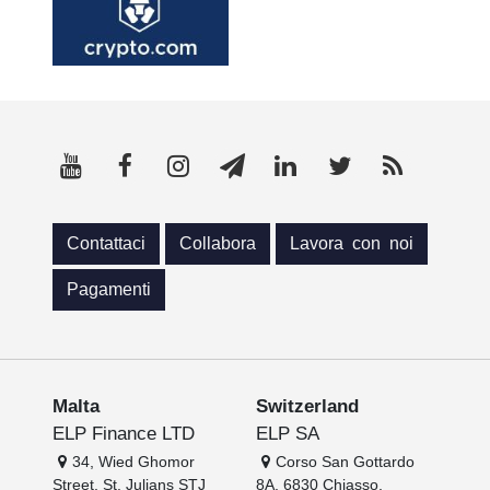
Contattaci
Collabora
Lavora con noi
Pagamenti
Malta
Switzerland
ELP Finance LTD
ELP SA
34, Wied Ghomor
Corso San Gottardo
Street, St. Julians STJ
8A, 6830 Chiasso,