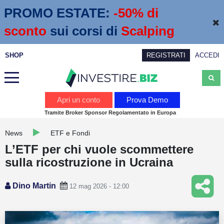
PROMO ESTATE:
 -50% di 
sconto
sui corsi di
Scalping
SHOP
REGISTRATI
ACCEDI
Analisi
Apri un conto
Prova Demo
Tramite Broker Sponsor Regolamentato in Europa
News
News
ETF e Fondi
Calendario economico
L’ETF per chi vuole scommettere
Webinar
sulla ricostruzione in Ucraina
Servizi
Dino Martin
12 mag 2026 - 12:00
Trading
Education