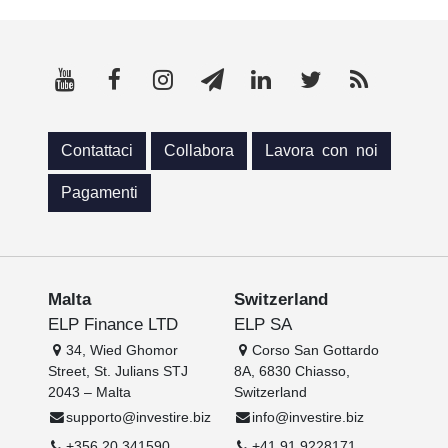
Contattaci
Collabora
Lavora con noi
Pagamenti
Malta
Switzerland
ELP Finance LTD
ELP SA
34, Wied Ghomor
Corso San Gottardo
Street, St. Julians STJ
8A, 6830 Chiasso,
2043 – Malta
Switzerland
supporto@investire.biz
info@investire.biz
+356 20 341590
+41 91 9228171