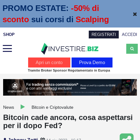
PROMO ESTATE:
 -50% di 
sconto
sui corsi di
Scalping
SHOP
REGISTRATI
ACCEDI
Analisi
Apri un conto
Prova Demo
Tramite Broker Sponsor Regolamentato in Europa
News
Calendario economico
Webinar
News
Bitcoin e Criptovalute
Servizi
Bitcoin cade ancora, cosa aspettarsi
per il dopo Fed?
Trading
Education