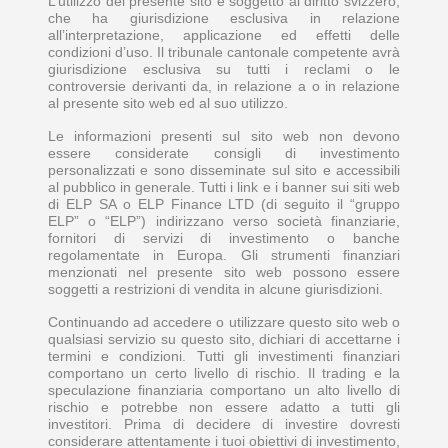
L’utilizzo del presente sito è soggetto al diritto svizzero,
che ha giurisdizione esclusiva in relazione
all’interpretazione, applicazione ed effetti delle
condizioni d’uso. Il tribunale cantonale competente avrà
giurisdizione esclusiva su tutti i reclami o le
controversie derivanti da, in relazione a o in relazione
al presente sito web ed al suo utilizzo.
Le informazioni presenti sul sito web non devono
essere considerate consigli di investimento
personalizzati e sono disseminate sul sito e accessibili
al pubblico in generale. Tutti i link e i banner sui siti web
di ELP SA o ELP Finance LTD (di seguito il “gruppo
ELP” o “ELP”) indirizzano verso società finanziarie,
fornitori di servizi di investimento o banche
regolamentate in Europa. Gli strumenti finanziari
menzionati nel presente sito web possono essere
soggetti a restrizioni di vendita in alcune giurisdizioni.
Continuando ad accedere o utilizzare questo sito web o
qualsiasi servizio su questo sito, dichiari di accettarne i
termini e condizioni. Tutti gli investimenti finanziari
comportano un certo livello di rischio. Il trading e la
speculazione finanziaria comportano un alto livello di
rischio e potrebbe non essere adatto a tutti gli
investitori. Prima di decidere di investire dovresti
considerare attentamente i tuoi obiettivi di investimento,