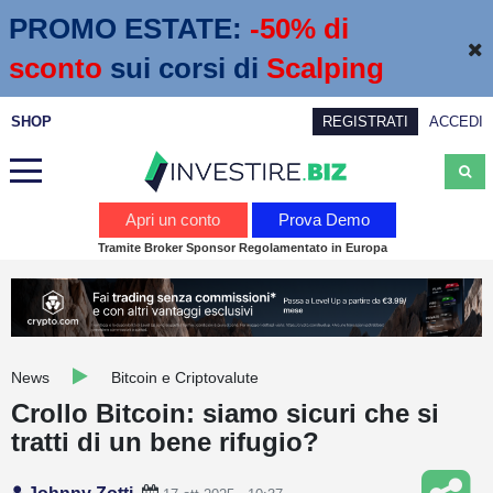
PROMO ESTATE:
 -50% di 
sconto
sui corsi di
Scalping
SHOP
REGISTRATI
ACCEDI
Analisi
Apri un conto
Prova Demo
Tramite Broker Sponsor Regolamentato in Europa
News
Calendario economico
Webinar
News
Bitcoin e Criptovalute
Servizi
Crollo Bitcoin: siamo sicuri che si
tratti di un bene rifugio?
Trading
Education