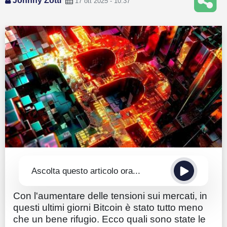
Johnny Zotti
17 ott 2025 - 10:37
Guide
Quotazioni
Conto IG
Guru Monitor
Stagionalità
Altro
Ascolta questo articolo ora...
Con l'aumentare delle tensioni sui mercati, in
questi ultimi giorni Bitcoin è stato tutto meno
che un bene rifugio. Ecco quali sono state le