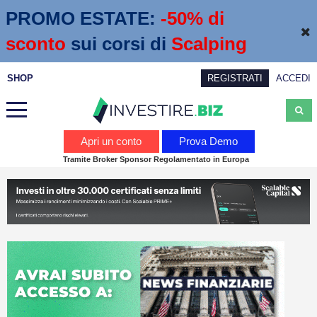
PROMO ESTATE:
 -50% di 
sconto
sui corsi di
Scalping
SHOP
REGISTRATI
ACCEDI
Analisi
Apri un conto
Prova Demo
Tramite Broker Sponsor Regolamentato in Europa
News
Calendario economico
Webinar
Servizi
Trading
Education