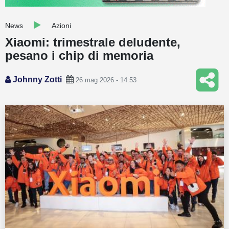
Guide
News
Azioni
Quotazioni
Xiaomi: trimestrale deludente,
pesano i chip di memoria
Conto IG
Guru Monitor
Johnny Zotti
26 mag 2026 - 14:53
Stagionalità
Altro