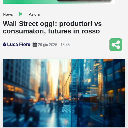
Guide
News
Azioni
Quotazioni
Wall Street oggi: produttori vs
consumatori, futures in rosso
Conto IG
Guru Monitor
Luca Fiore
26 giu 2026 - 13:45
Stagionalità
Altro