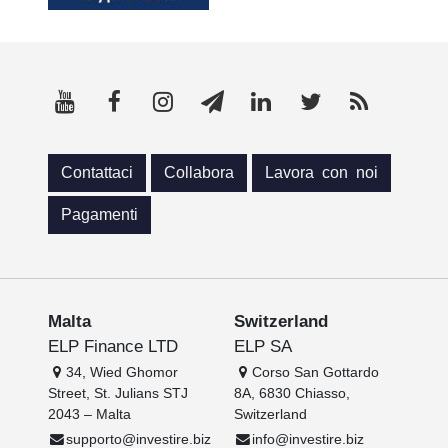
Contattaci
Collabora
Lavora con noi
Pagamenti
Malta
Switzerland
ELP Finance LTD
ELP SA
34, Wied Ghomor
Corso San Gottardo
Street, St. Julians STJ
8A, 6830 Chiasso,
2043 – Malta
Switzerland
supporto@investire.biz
info@investire.biz