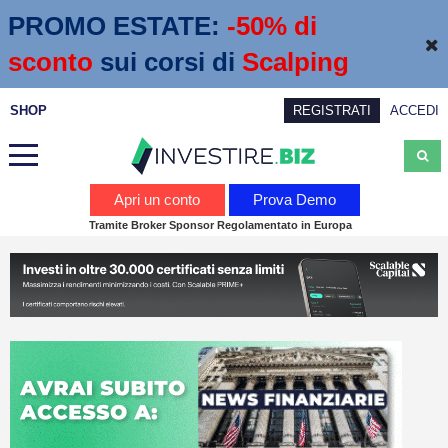
PROMO ESTATE:
 -50% di 
sconto
sui corsi di
Scalping
SHOP
REGISTRATI
ACCEDI
Analisi
Apri un conto
Prova Demo
Tramite Broker Sponsor Regolamentato in Europa
News
Calendario economico
Webinar
Servizi
Trading
Education