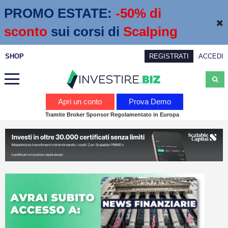
PROMO ESTATE:
 -50% di 
sconto
sui corsi di
Scalping
SHOP
REGISTRATI
ACCEDI
Analisi
Apri un conto
Prova Demo
Tramite Broker Sponsor Regolamentato in Europa
News
Calendario economico
Webinar
Servizi
Trading
Education