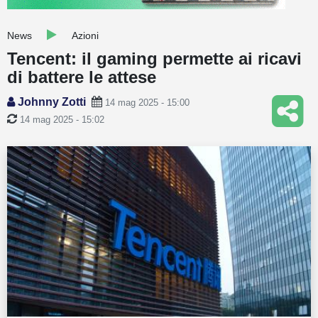
Guide
News
Azioni
Quotazioni
Tencent: il gaming permette ai ricavi
di battere le attese
Conto IG
Johnny Zotti
14 mag 2025 - 15:00
Guru Monitor
14 mag 2025 - 15:02
Stagionalità
Altro