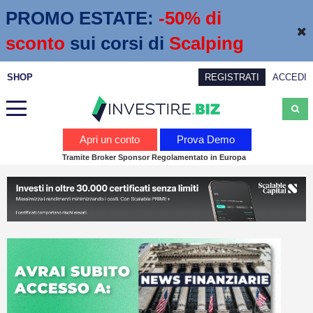
PROMO ESTATE:
 -50% di 
sconto
sui corsi di
Scalping
SHOP
REGISTRATI
ACCEDI
Analisi
Apri un conto
Prova Demo
Tramite Broker Sponsor Regolamentato in Europa
News
Calendario economico
Webinar
Servizi
Trading
Education