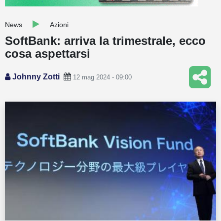
Guide
News
Azioni
Quotazioni
SoftBank: arriva la trimestrale, ecco
cosa aspettarsi
Conto IG
Guru Monitor
Johnny Zotti
12 mag 2024 - 09:00
Stagionalità
Altro