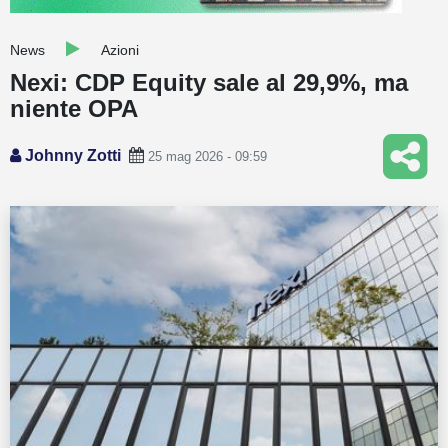
Guide
News
Azioni
Quotazioni
Nexi: CDP Equity sale al 29,9%, ma
niente OPA
Conto IG
Guru Monitor
Johnny Zotti
25 mag 2026 - 09:59
Stagionalità
Altro