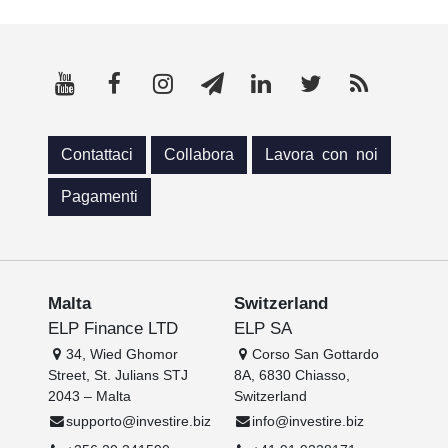
Contattaci
Collabora
Lavora con noi
Pagamenti
Malta
Switzerland
ELP Finance LTD
ELP SA
34, Wied Ghomor
Corso San Gottardo
Street, St. Julians STJ
8A, 6830 Chiasso,
2043 – Malta
Switzerland
supporto@investire.biz
info@investire.biz