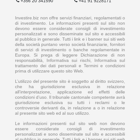
+356 20 341590
+41 91 9228171
Investire.biz non offre servizi finanziari, regolamentati o
di investimento. Le informazioni presenti sul sito non
devono essere considerate consigli di investimento
personalizzati e sono disseminate sul sito e accessibili
al pubblico in generale. Tutti i link e i banner sui siti web
della società puntano verso società finanziarie, fornitori
di servizi di investimento o banche regolamentate in
Europa. Si prega di leggere Dichiarazione di non
responsabilità, Informativa sui rischi, Informativa sul
trattamento dei dati personali e Termini e condizioni
prima di utilizzare questo sito Web.
L’utilizzo del presente sito è soggetto al diritto svizzero,
che ha giurisdizione esclusiva in relazione
all’interpretazione, applicazione ed effetti delle
condizioni d’uso. Il tribunale cantonale competente avrà
giurisdizione esclusiva su tutti i reclami o le
controversie derivanti da, in relazione a o in relazione
al presente sito web ed al suo utilizzo.
Le informazioni presenti sul sito web non devono
essere considerate consigli di investimento
personalizzati e sono disseminate sul sito e accessibili
al pubblico in generale. Tutti i link e i banner sui siti web