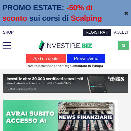
PROMO ESTATE:
 -50% di 
sconto
sui corsi di
Scalping
SHOP
REGISTRATI
ACCEDI
Analisi
Apri un conto
Prova Demo
Tramite Broker Sponsor Regolamentato in Europa
News
Calendario economico
Webinar
Servizi
Trading
Education