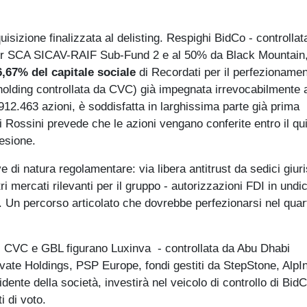
quisizione finalizzata al delisting. Respighi BidCo - controllat
or SCA SICAV-RAIF Sub-Fund 2 e al 50% da Black Mountain
,67% del capitale sociale
di Recordati per il perfezioname
 holding controllata da CVC) già impegnata irrevocabilmente 
912.463 azioni, è soddisfatta in larghissima parte già prima
i Rossini prevede che le azioni vengano conferite entro il qu
desione.
di natura regolamentare: via libera antitrust da sedici giuri
i mercati rilevanti per il gruppo - autorizzazioni FDI in undi
n percorso articolato che dovrebbe perfezionarsi nel quar
 di CVC e GBL figurano Luxinva - controllata da Abu Dhabi
ate Holdings, PSP Europe, fondi gestiti da StepStone, AlpI
nte della società, investirà nel veicolo di controllo di Bid
i di voto.