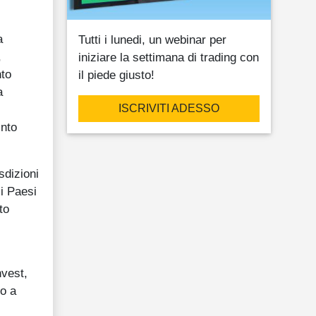
a
Tutti i lunedi, un webinar per
,
iniziare la settimana di trading con
nto
il piede giusto!
a
ISCRIVITI ADESSO
into
sdizioni
ci Paesi
to
nvest,
Co a