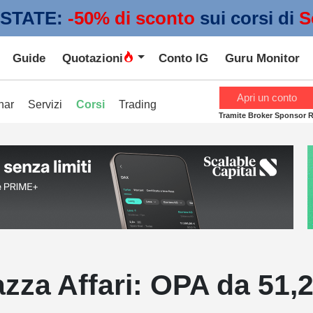
STATE:
 -50% di sconto
sui corsi di
S
Guide
Quotazioni
Conto IG
Guru Monitor
Apri un conto
nar
Servizi
Corsi
Trading
Tramite Broker Sponsor 
azza Affari: OPA da 51,