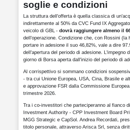
soglie e condizioni
La struttura dell'offerta è quella classica di un'ac
indirettamente al 50% da CVC Fund IX Aggregat
veicolo di GBL -
dovrà raggiungere almeno il 66
dell'operazione. Condizione che, con Rossini (la
portare in adesione il suo 46,82%, vale a dire 97.
dell'apertura del periodo di adesione. L'impegno d
giorno di Borsa aperta dall'inizio del periodo di a
Al corrispettivo si sommano condizioni sospensive 
- tra cui Unione Europea, USA, Cina, Brasile e altr
e approvazione FSR dalla Commissione Europea. U
trimestre 2026.
Tra i co-investitori che parteciperanno al fianco
Investment Authority - CPP Investment Board Priv
MGG Strategic e CapSol. Andrea Recordati, preside
titolo personale, attraverso Arisca Srl, senza diritt