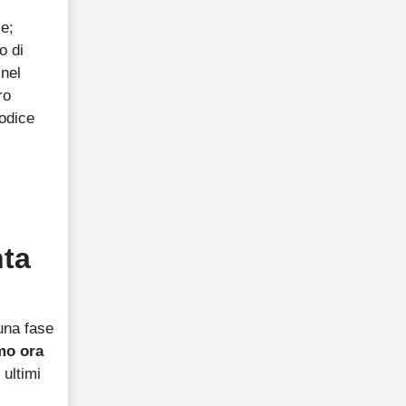
le;
o di
nel
ro
Codice
nta
una fase
mo ora
 ultimi