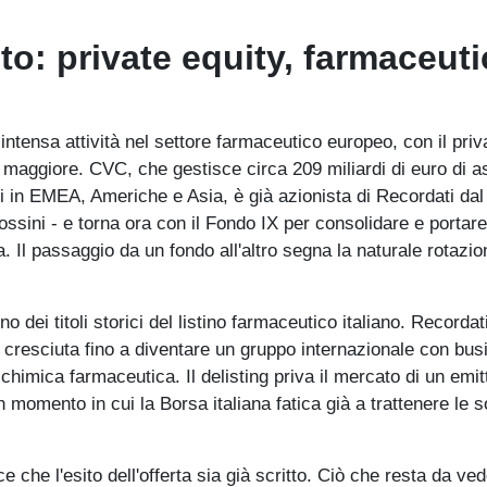
o: private equity, farmaceuti
ntensa attività nel settore farmaceutico europeo, con il priv
 maggiore. CVC, che gestisce circa 209 miliardi di euro di a
i in EMEA, Americhe e Asia, è già azionista di Recordati da
Rossini - e torna ora con il Fondo IX per consolidare e portare
fa. Il passaggio da un fondo all'altro segna la naturale rotazio
o dei titoli storici del listino farmaceutico italiano. Recordat
 cresciuta fino a diventare un gruppo internazionale con bus
imica farmaceutica. Il delisting priva il mercato di un emit
n momento in cui la Borsa italiana fatica già a trattenere le s
che l'esito dell'offerta sia già scritto. Ciò che resta da ve