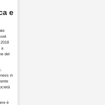
ca e
ate
sset
l 2018
 a
ne del
i,
iness in
tente
ocietà
dere è