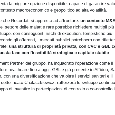
nta la migliore opzione disponibile, capace di garantire val
ontesto macroeconomico e geopolitico ad alta volatilità.
e che Recordati si appresta ad affrontare:
un contesto M&A
l settore delle malattie rare potrebbe richiedere multipli più 
iluppo, con conseguenti rischi di execution, tempistiche più 
ndo gli offerenti, i mercati pubblici potrebbero non riflette
rale:
una struttura di proprietà privata, con CVC e GBL 
uesta fase con flessibilità strategica e capitale stabile
.
ment Partner del gruppo, ha inquadrato l'operazione come il
tore healthcare fino a oggi. GBL è già presente in Affidea, S
 con una diversificazione che va oltre i servizi sanitari e il
sottolineato Chalaczkiewicz, rafforzerà lo sviluppo continuo
uppo di investire in partecipazioni di controllo o co-controllo 