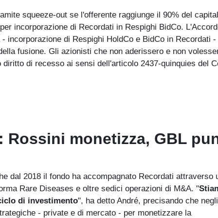
tramite squeeze-out se l'offerente raggiunge il 90% del capita
 per incorporazione di Recordati in Respighi BidCo. L'Accord
- incorporazione di Respighi HoldCo e BidCo in Recordati - 
 della fusione. Gli azionisti che non aderissero e non volesse
diritto di recesso ai sensi dell'articolo 2437-quinquies del 
i: Rossini monetizza, GBL pu
che dal 2018 il fondo ha accompagnato Recordati attraverso 
taforma Rare Diseases e oltre sedici operazioni di M&A. "
Stia
iclo di investimento
", ha detto André, precisando che negli
trategiche - private e di mercato - per monetizzare la