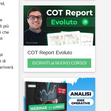
nd,
he
i più
i che
el
COT Report Evoluto
el
e di
ISCRIVITI al NUOVO CORSO!
arriverà