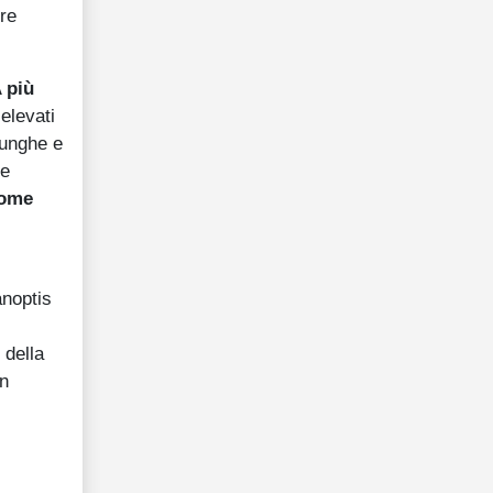
ore
 più
elevati
lunghe e
re
come
anoptis
 della
in