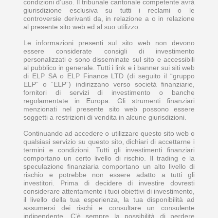
condizioni d’uso. Il tribunale cantonale competente avrà
giurisdizione esclusiva su tutti i reclami o le
controversie derivanti da, in relazione a o in relazione
al presente sito web ed al suo utilizzo.
Le informazioni presenti sul sito web non devono
essere considerate consigli di investimento
personalizzati e sono disseminate sul sito e accessibili
al pubblico in generale. Tutti i link e i banner sui siti web
di ELP SA o ELP Finance LTD (di seguito il “gruppo
ELP” o “ELP”) indirizzano verso società finanziarie,
fornitori di servizi di investimento o banche
regolamentate in Europa. Gli strumenti finanziari
menzionati nel presente sito web possono essere
soggetti a restrizioni di vendita in alcune giurisdizioni.
Continuando ad accedere o utilizzare questo sito web o
qualsiasi servizio su questo sito, dichiari di accettarne i
termini e condizioni. Tutti gli investimenti finanziari
comportano un certo livello di rischio. Il trading e la
speculazione finanziaria comportano un alto livello di
rischio e potrebbe non essere adatto a tutti gli
investitori. Prima di decidere di investire dovresti
considerare attentamente i tuoi obiettivi di investimento,
il livello della tua esperienza, la tua disponibilità ad
assumersi dei rischi e consultare un consulente
indipendente. C'è sempre la possibilità di perdere