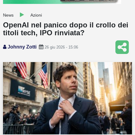
Guide
News
Azioni
Quotazioni
OpenAI nel panico dopo il crollo dei
titoli tech, IPO rinviata?
Conto IG
Guru Monitor
Johnny Zotti
26 giu 2026 - 15:06
Stagionalità
Altro