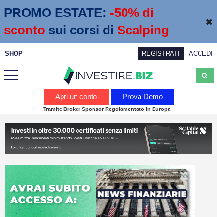
PROMO ESTATE:
 -50% di 
sconto
sui corsi di
Scalping
SHOP
REGISTRATI
ACCEDI
Analisi
Apri un conto
Prova Demo
Tramite Broker Sponsor Regolamentato in Europa
News
Calendario economico
Webinar
Servizi
Trading
Education