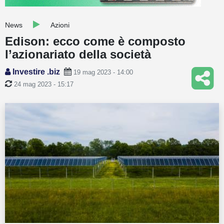
Guide
News
Azioni
Quotazioni
Edison: ecco come è composto
l’azionariato della società
Conto IG
Investire .biz
19 mag 2023 - 14:00
Guru Monitor
24 mag 2023 - 15:17
Stagionalità
Altro