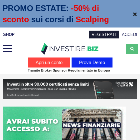
PROMO ESTATE:
 -50% di 
sconto
sui corsi di
Scalping
SHOP
REGISTRATI
ACCEDI
Analisi
Apri un conto
Prova Demo
Tramite Broker Sponsor Regolamentato in Europa
News
Calendario economico
Webinar
Servizi
Trading
Education