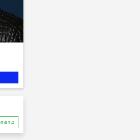
mmento