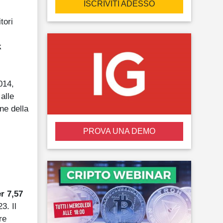
ISCRIVITI ADESSO
tori
k
2014,
 alle
ne della
PROVA UNA DEMO
r 7,57
3. Il
re