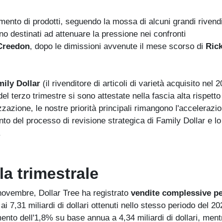
imento di prodotti, seguendo la mossa di alcuni grandi rivendi
ono destinati ad attenuare la pressione nei confronti
Creedon
, dopo le dimissioni avvenute il mese scorso di
Ric
mily Dollar
(il rivenditore di articoli di varietà acquisito nel 
del terzo trimestre si sono attestate nella fascia alta rispetto
azione, le nostre priorità principali rimangono l'accelerazio
to del processo di revisione strategica di Family Dollar e lo
.
la trimestrale
 novembre, Dollar Tree ha registrato
vendite complessive pe
ai 7,31 miliardi di dollari ottenuti nello stesso periodo del 202
mento dell'1,8% su base annua a 4,34 miliardi di dollari, ment