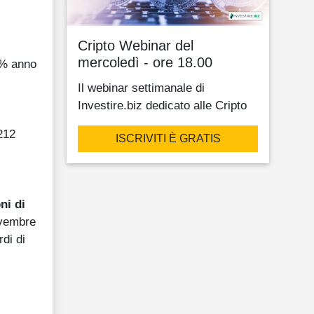
Cripto Webinar del
mercoledì - ore 18.00
9% anno
Il webinar settimanale di
Investire.biz dedicato alle Cripto
212
ISCRIVITI È GRATIS
ni di
ovembre
rdi di