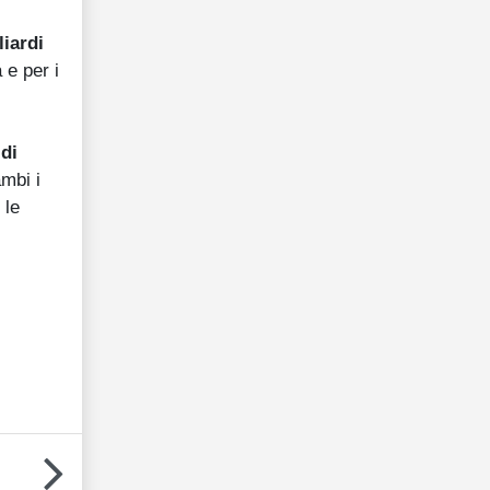
liardi
 e per i
 di
ambi i
 le