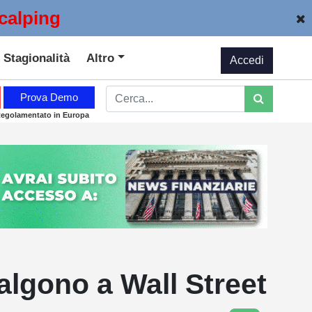
calping
Stagionalità
Altro
Accedi
Prova Demo
Regolamentato in Europa
salgono a Wall Street