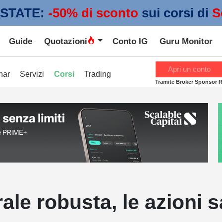
STATE:
 -50% di sconto
sui corsi di
S
Guide
Quotazioni
Conto IG
Guru Monitor
Apri un conto
nar
Servizi
Corsi
Trading
Tramite Broker Sponsor 
rale robusta, le azioni 