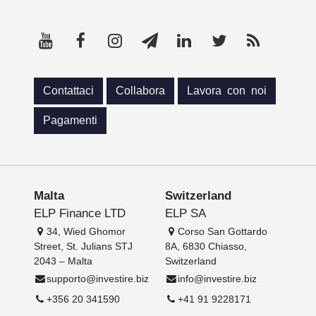
Contattaci
Collabora
Lavora con noi
Pagamenti
Malta
Switzerland
ELP Finance LTD
ELP SA
34, Wied Ghomor
Corso San Gottardo
Street, St. Julians STJ
8A, 6830 Chiasso,
2043 – Malta
Switzerland
supporto@investire.biz
info@investire.biz
+356 20 341590
+41 91 9228171