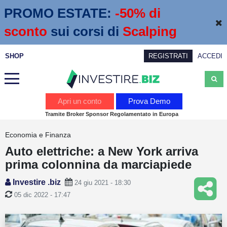
PROMO ESTATE:
 -50% di 
sconto
sui corsi di
Scalping
SHOP
REGISTRATI
ACCEDI
Analisi
Apri un conto
Prova Demo
Tramite Broker Sponsor Regolamentato in Europa
News
Economia e Finanza
Calendario economico
Auto elettriche: a New York arriva
Webinar
prima colonnina da marciapiede
Servizi
Investire .biz
24 giu 2021 - 18:30
05 dic 2022 - 17:47
Trading
Education