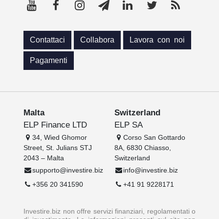
Contattaci
Collabora
Lavora con noi
Pagamenti
Malta
Switzerland
ELP Finance LTD
ELP SA
34, Wied Ghomor
Corso San Gottardo
Street, St. Julians STJ
8A, 6830 Chiasso,
2043 – Malta
Switzerland
supporto@investire.biz
info@investire.biz
+356 20 341590
+41 91 9228171
Investire.biz non offre servizi finanziari, regolamentati o