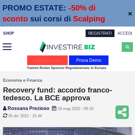
PROMO ESTATE:
 -50% di 
sconto
sui corsi di
Scalping
SHOP
REGISTRATI
ACCEDI
Analisi
Apri un conto
Prova Demo
Tramite Broker Sponsor Regolamentato in Europa
News
Economia e Finanza
Calendario economico
Recovery fund: accordo franco-
Webinar
tedesco. La BCE approva
Servizi
Rossana Prezioso
19 mag 2020 - 09:18
05 dic 2022 - 15:44
Trading
Education