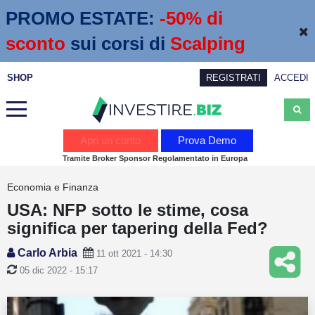
PROMO ESTATE:
 -50% di 
sconto
sui corsi di
Scalping
SHOP
REGISTRATI
ACCEDI
Analisi
Apri un conto
Prova Demo
Tramite Broker Sponsor Regolamentato in Europa
News
Economia e Finanza
Calendario economico
USA: NFP sotto le stime, cosa
Webinar
significa per tapering della Fed?
Servizi
Carlo Arbia
11 ott 2021 - 14:30
05 dic 2022 - 15:17
Trading
Education