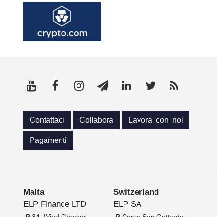
Contattaci
Collabora
Lavora con noi
Pagamenti
Malta
Switzerland
ELP Finance LTD
ELP SA
34, Wied Ghomor
Corso San Gottardo