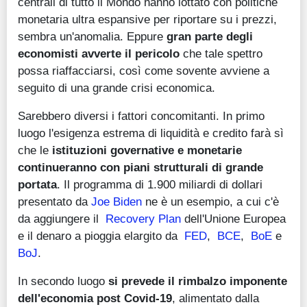
centrali di tutto il Mondo hanno lottato con politiche
monetaria ultra espansive per riportare su i prezzi,
sembra un'anomalia. Eppure
gran parte degli
economisti avverte il pericolo
che tale spettro
possa riaffacciarsi, così come sovente avviene a
seguito di una grande crisi economica.
Sarebbero diversi i fattori concomitanti. In primo
luogo l'esigenza estrema di liquidità e credito farà sì
che le
istituzioni governative e monetarie
continueranno con piani strutturali di grande
portata
. Il programma di 1.900 miliardi di dollari
presentato da
Joe Biden
ne è un esempio, a cui c'è
da aggiungere il
Recovery Plan
dell'Unione Europea
e il denaro a pioggia elargito da
FED
,
BCE
,
BoE
e
BoJ
.
In secondo luogo
si prevede il rimbalzo imponente
dell'economia post Covid-19
, alimentato dalla