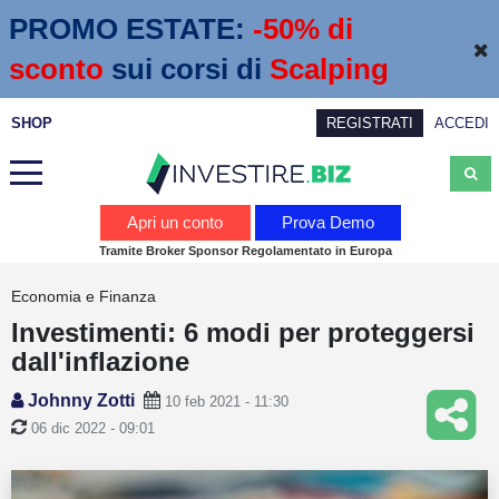
PROMO ESTATE:
 -50% di 
sconto
sui corsi di
Scalping
SHOP
REGISTRATI
ACCEDI
Analisi
Apri un conto
Prova Demo
Tramite Broker Sponsor Regolamentato in Europa
News
Economia e Finanza
Calendario economico
Investimenti: 6 modi per proteggersi
Webinar
dall'inflazione
Servizi
Johnny Zotti
10 feb 2021 - 11:30
06 dic 2022 - 09:01
Trading
Education