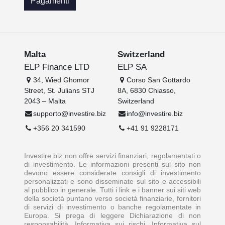
Pagamenti
Malta
Switzerland
ELP Finance LTD
ELP SA
34, Wied Ghomor
Corso San Gottardo
Street, St. Julians STJ
8A, 6830 Chiasso,
2043 – Malta
Switzerland
supporto@investire.biz
info@investire.biz
+356 20 341590
+41 91 9228171
Investire.biz non offre servizi finanziari, regolamentati o
di investimento. Le informazioni presenti sul sito non
devono essere considerate consigli di investimento
personalizzati e sono disseminate sul sito e accessibili
al pubblico in generale. Tutti i link e i banner sui siti web
della società puntano verso società finanziarie, fornitori
di servizi di investimento o banche regolamentate in
Europa. Si prega di leggere Dichiarazione di non
responsabilità, Informativa sui rischi, Informativa sul