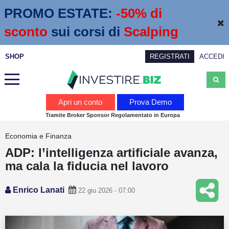
PROMO ESTATE:
 -50% di 
sconto
sui corsi di
Scalping
SHOP
REGISTRATI
ACCEDI
Analisi
Apri un conto
Prova Demo
Tramite Broker Sponsor Regolamentato in Europa
News
Economia e Finanza
Calendario economico
ADP: l’intelligenza artificiale avanza,
Webinar
ma cala la fiducia nel lavoro
Servizi
Enrico Lanati
22 giu 2026 - 07:00
Trading
Education