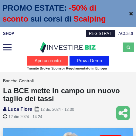
PROMO ESTATE:
 -50% di 
sconto
sui corsi di
Scalping
SHOP
REGISTRATI
ACCEDI
Analisi
Apri un conto
Prova Demo
Tramite Broker Sponsor Regolamentato in Europa
News
Banche Centrali
Calendario economico
La BCE mette in campo un nuovo
Webinar
taglio dei tassi
Servizi
Luca Fiore
12 dic 2024 - 12:00
12 dic 2024 - 14:24
Trading
Education