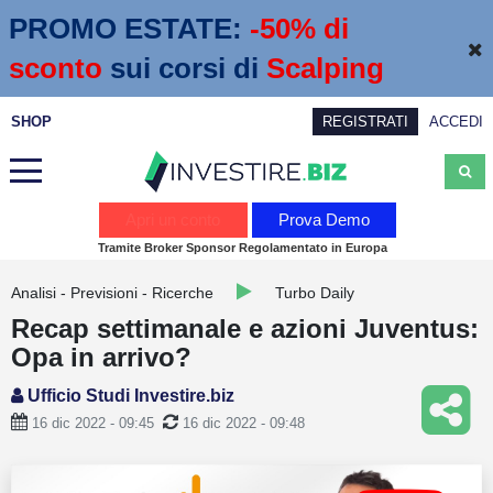
PROMO ESTATE:
 -50% di 
sconto
sui corsi di
Scalping
SHOP
REGISTRATI
ACCEDI
Analisi
Apri un conto
Prova Demo
Tramite Broker Sponsor Regolamentato in Europa
News
Analisi - Previsioni - Ricerche
Turbo Daily
Calendario economico
Recap settimanale e azioni Juventus:
Webinar
Opa in arrivo?
Servizi
Ufficio Studi Investire.biz
16 dic 2022 - 09:45
16 dic 2022 - 09:48
Trading
Education