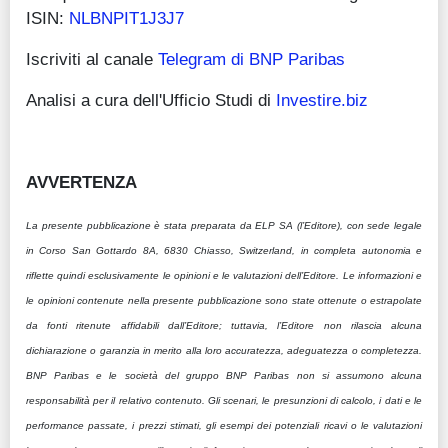
ISIN:
NLBNPIT1J3J7
Iscriviti al canale
Telegram di BNP Paribas
Analisi a cura dell'Ufficio Studi di
Investire.biz
AVVERTENZA
La presente pubblicazione è stata preparata da ELP SA (l’Editore), con sede legale
in Corso San Gottardo 8A, 6830 Chiasso, Switzerland, in completa autonomia e
riflette quindi esclusivamente le opinioni e le valutazioni dell’Editore. Le informazioni e
le opinioni contenute nella presente pubblicazione sono state ottenute o estrapolate
da fonti ritenute affidabili dall’Editore; tuttavia, l’Editore non rilascia alcuna
dichiarazione o garanzia in merito alla loro accuratezza, adeguatezza o completezza.
BNP Paribas e le società del gruppo BNP Paribas non si assumono alcuna
responsabilità per il relativo contenuto. Gli scenari, le presunzioni di calcolo, i dati e le
performance passate, i prezzi stimati, gli esempi dei potenziali ricavi o le valutazioni