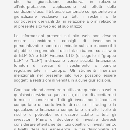
che ha giurisdizione esclusiva in relazione
all’interpretazione, applicazione ed effetti delle
condizioni d’uso. Il tribunale cantonale competente avrà
giurisdizione esclusiva su tutti i reclami o le
controversie derivanti da, in relazione a o in relazione
al presente sito web ed al suo utilizzo.
Le informazioni presenti sul sito web non devono
essere considerate consigli di investimento
personalizzati e sono disseminate sul sito e accessibili
al pubblico in generale. Tutti i link e i banner sui siti web
di ELP SA o ELP Finance LTD (di seguito il “gruppo
ELP” o “ELP”) indirizzano verso società finanziarie,
fornitori di servizi di investimento o banche
regolamentate in Europa. Gli strumenti finanziari
menzionati nel presente sito web possono essere
soggetti a restrizioni di vendita in alcune giurisdizioni.
Continuando ad accedere o utilizzare questo sito web o
qualsiasi servizio su questo sito, dichiari di accettarne i
termini e condizioni. Tutti gli investimenti finanziari
comportano un certo livello di rischio. Il trading e la
speculazione finanziaria comportano un alto livello di
rischio e potrebbe non essere adatto a tutti gli
investitori. Prima di decidere di investire dovresti
considerare attentamente i tuoi obiettivi di investimento,
il livello della tua esperienza, la tua disponibilità ad