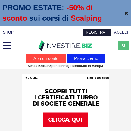
PROMO ESTATE:
 -50% di 
sconto
sui corsi di
Scalping
SHOP
REGISTRATI
ACCEDI
Analisi
Apri un conto
Prova Demo
Tramite Broker Sponsor Regolamentato in Europa
News
Calendario economico
Webinar
Servizi
Trading
Education