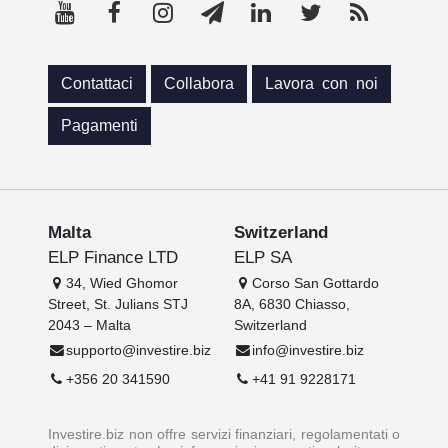
Contattaci
Collabora
Lavora con noi
Pagamenti
Malta
Switzerland
ELP Finance LTD
ELP SA
34, Wied Ghomor
Corso San Gottardo
Street, St. Julians STJ
8A, 6830 Chiasso,
2043 – Malta
Switzerland
supporto@investire.biz
info@investire.biz
+356 20 341590
+41 91 9228171
Investire.biz non offre servizi finanziari, regolamentati o