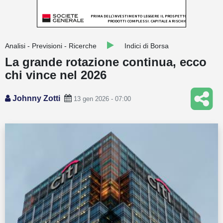
Guide
Quotazioni
Analisi - Previsioni - Ricerche
Indici di Borsa
Conto IG
La grande rotazione continua, ecco
chi vince nel 2026
Guru Monitor
Stagionalità
Johnny Zotti
13 gen 2026 - 07:00
Altro