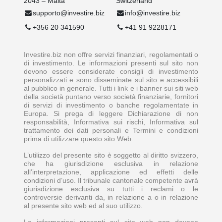
2043 – Malta
Switzerland
supporto@investire.biz
info@investire.biz
+356 20 341590
+41 91 9228171
Investire.biz non offre servizi finanziari, regolamentati o
di investimento. Le informazioni presenti sul sito non
devono essere considerate consigli di investimento
personalizzati e sono disseminate sul sito e accessibili
al pubblico in generale. Tutti i link e i banner sui siti web
della società puntano verso società finanziarie, fornitori
di servizi di investimento o banche regolamentate in
Europa. Si prega di leggere Dichiarazione di non
responsabilità, Informativa sui rischi, Informativa sul
trattamento dei dati personali e Termini e condizioni
prima di utilizzare questo sito Web.
L’utilizzo del presente sito è soggetto al diritto svizzero,
che ha giurisdizione esclusiva in relazione
all’interpretazione, applicazione ed effetti delle
condizioni d’uso. Il tribunale cantonale competente avrà
giurisdizione esclusiva su tutti i reclami o le
controversie derivanti da, in relazione a o in relazione
al presente sito web ed al suo utilizzo.
Le informazioni presenti sul sito web non devono