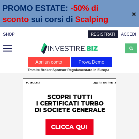
PROMO ESTATE:
 -50% di 
sconto
sui corsi di
Scalping
SHOP
REGISTRATI
ACCEDI
Analisi
Apri un conto
Prova Demo
Tramite Broker Sponsor Regolamentato in Europa
News
Calendario economico
Webinar
Servizi
Trading
Education