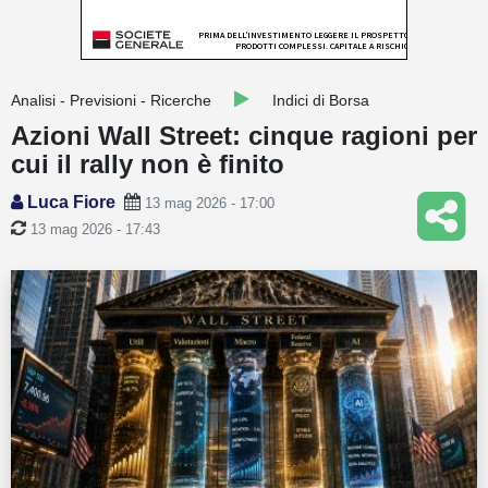
Guide
Quotazioni
Analisi - Previsioni - Ricerche
Indici di Borsa
Conto IG
Azioni Wall Street: cinque ragioni per
cui il rally non è finito
Guru Monitor
Luca Fiore
13 mag 2026 - 17:00
Stagionalità
13 mag 2026 - 17:43
Altro