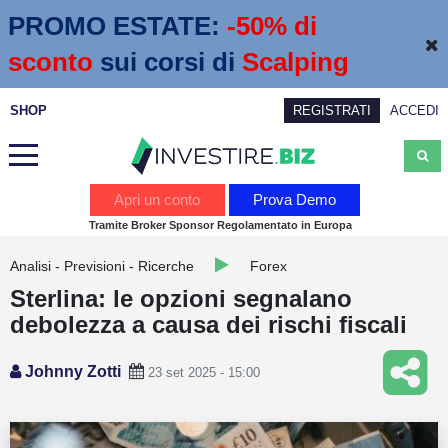
PROMO ESTATE:
 -50% di 
sconto
sui corsi di
Scalping
SHOP
REGISTRATI
ACCEDI
Analisi
Apri un conto
Prova Demo
Tramite Broker Sponsor Regolamentato in Europa
News
Analisi - Previsioni - Ricerche
Forex
Calendario economico
Sterlina: le opzioni segnalano
Webinar
debolezza a causa dei rischi fiscali
Servizi
Johnny Zotti
23 set 2025 - 15:00
Trading
Education