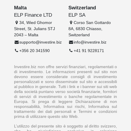
Malta
Switzerland
ELP Finance LTD
ELP SA
34, Wied Ghomor
Corso San Gottardo
Street, St. Julians STJ
8A, 6830 Chiasso,
2043 – Malta
Switzerland
supporto@investire.biz
info@investire.biz
+356 20 341590
+41 91 9228171
Investire.biz non offre servizi finanziari, regolamentati o
di investimento. Le informazioni presenti sul sito non
devono essere considerate consigli di investimento
personalizzati e sono disseminate sul sito e accessibili
al pubblico in generale. Tutti i link e i banner sui siti web
della società puntano verso società finanziarie, fornitori
di servizi di investimento o banche regolamentate in
Europa. Si prega di leggere Dichiarazione di non
responsabilità, Informativa sui rischi, Informativa sul
trattamento dei dati personali e Termini e condizioni
prima di utilizzare questo sito Web.
L’utilizzo del presente sito è soggetto al diritto svizzero,
che ha giurisdizione esclusiva in relazione