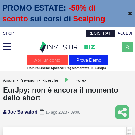
PROMO ESTATE:
 -50% di 
sconto
sui corsi di
Scalping
SHOP
REGISTRATI
ACCEDI
Analisi
Apri un conto
Prova Demo
Tramite Broker Sponsor Regolamentato in Europa
News
Analisi - Previsioni - Ricerche
Forex
Calendario economico
EurJpy: non è ancora il momento
Webinar
dello short
Servizi
Joe Salvatori
16 ago 2023 - 09:00
Trading
Education