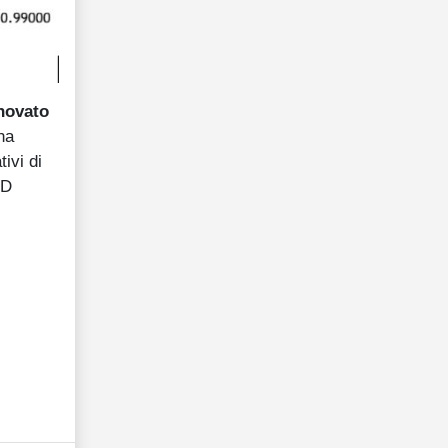
nnovato
na
ivi di
SD