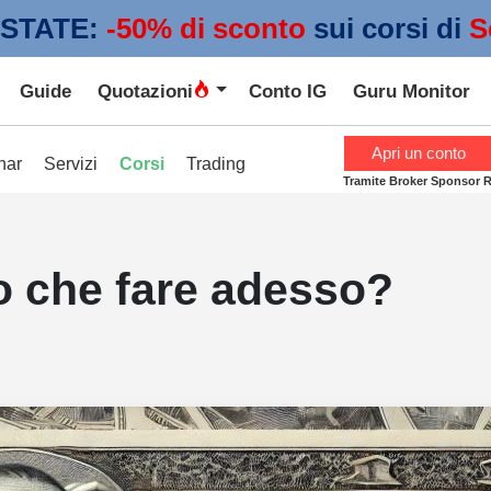
STATE:
 -50% di sconto
sui corsi di
S
Guide
Quotazioni
Conto IG
Guru Monitor
Apri un conto
nar
Servizi
Corsi
Trading
Tramite Broker Sponsor 
o che fare adesso?