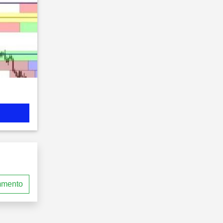
mmento