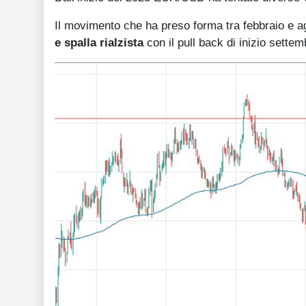
Il movimento che ha preso forma tra febbraio e 
e spalla rialzista
con il pull back di inizio sett