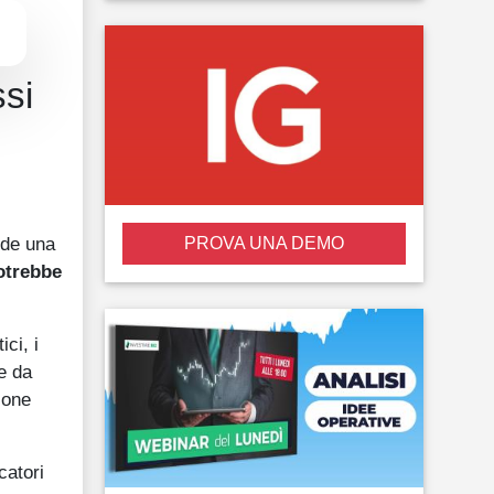
ssi
ede una
PROVA UNA DEMO
otrebbe
ci, i
e da
ione
catori