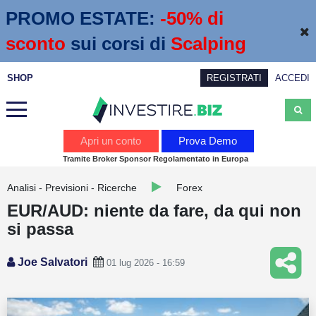
PROMO ESTATE:
 -50% di 
sconto
sui corsi di
Scalping
SHOP
REGISTRATI
ACCEDI
Analisi
Apri un conto
Prova Demo
Tramite Broker Sponsor Regolamentato in Europa
News
Analisi - Previsioni - Ricerche
Forex
Calendario economico
EUR/AUD: niente da fare, da qui non
Webinar
si passa
Servizi
Joe Salvatori
01 lug 2026 - 16:59
Trading
Education