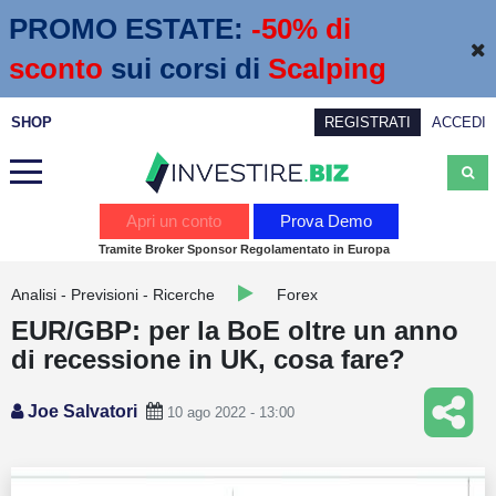
PROMO ESTATE:
 -50% di 
sconto
sui corsi di
Scalping
SHOP
REGISTRATI
ACCEDI
Analisi
Apri un conto
Prova Demo
Tramite Broker Sponsor Regolamentato in Europa
News
Analisi - Previsioni - Ricerche
Forex
Calendario economico
EUR/GBP: per la BoE oltre un anno
Webinar
di recessione in UK, cosa fare?
Servizi
Joe Salvatori
10 ago 2022 - 13:00
Trading
Education