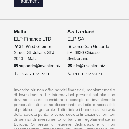
Pagamenti
Malta
Switzerland
ELP Finance LTD
ELP SA
34, Wied Ghomor
Corso San Gottardo
Street, St. Julians STJ
8A, 6830 Chiasso,
2043 – Malta
Switzerland
supporto@investire.biz
info@investire.biz
+356 20 341590
+41 91 9228171
Investire.biz non offre servizi finanziari, regolamentati o
di investimento. Le informazioni presenti sul sito non
devono essere considerate consigli di investimento
personalizzati e sono disseminate sul sito e accessibili
al pubblico in generale. Tutti i link e i banner sui siti web
della società puntano verso società finanziarie, fornitori
di servizi di investimento o banche regolamentate in
Europa. Si prega di leggere Dichiarazione di non
responsabilità, Informativa sui rischi, Informativa sul