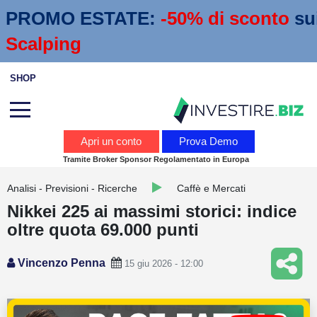
PROMO ESTATE:
 -50% di sconto
su
Scalping
SHOP
Analisi
Apri un conto
Prova Demo
Tramite Broker Sponsor Regolamentato in Europa
News
Analisi - Previsioni - Ricerche
Caffè e Mercati
Calendario economico
Nikkei 225 ai massimi storici: indice
Webinar
oltre quota 69.000 punti
Servizi
Vincenzo Penna
15 giu 2026 - 12:00
Trading
Education