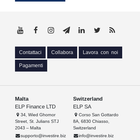
Contattaci
Collabora
Lavora con noi
Pagamenti
Malta
Switzerland
ELP Finance LTD
ELP SA
34, Wied Ghomor
Corso San Gottardo
Street, St. Julians STJ
8A, 6830 Chiasso,
2043 – Malta
Switzerland
supporto@investire.biz
info@investire.biz