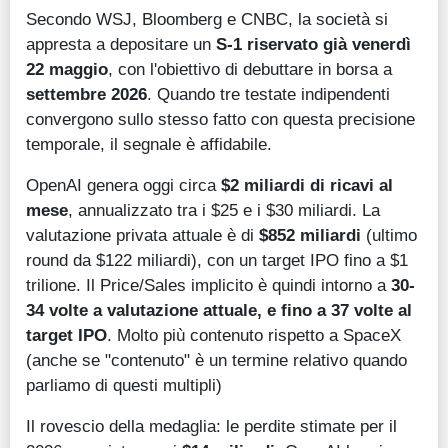
Secondo WSJ, Bloomberg e CNBC, la società si
appresta a depositare un
S-1 riservato già venerdì
22 maggio
, con l'obiettivo di debuttare in borsa a
settembre 2026
. Quando tre testate indipendenti
convergono sullo stesso fatto con questa precisione
temporale, il segnale è affidabile.
OpenAI genera oggi circa
$2 miliardi di ricavi al
mese
, annualizzato tra i $25 e i $30 miliardi. La
valutazione privata attuale è di
$852 miliardi
(ultimo
round da $122 miliardi), con un target IPO fino a $1
trilione. Il Price/Sales implicito è quindi intorno a
30-
34 volte a valutazione attuale, e fino a 37 volte al
target IPO
. Molto più contenuto rispetto a SpaceX
(anche se "contenuto" è un termine relativo quando
parliamo di questi multipli)
Il rovescio della medaglia: le perdite stimate per il