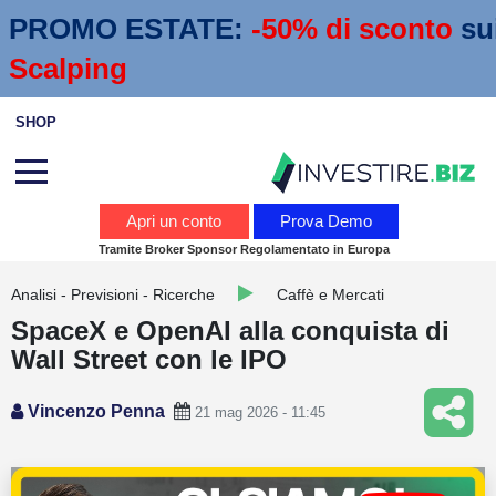
PROMO ESTATE:
 -50% di sconto
su
Scalping
SHOP
Analisi
Apri un conto
Prova Demo
Tramite Broker Sponsor Regolamentato in Europa
News
Analisi - Previsioni - Ricerche
Caffè e Mercati
Calendario economico
SpaceX e OpenAI alla conquista di
Webinar
Wall Street con le IPO
Servizi
Vincenzo Penna
21 mag 2026 - 11:45
Trading
Education