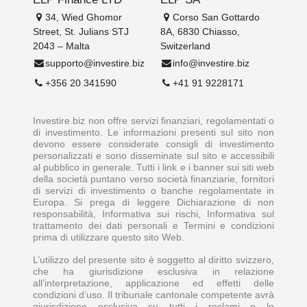
34, Wied Ghomor
Corso San Gottardo
Street, St. Julians STJ
8A, 6830 Chiasso,
2043 – Malta
Switzerland
supporto@investire.biz
info@investire.biz
+356 20 341590
+41 91 9228171
Investire.biz non offre servizi finanziari, regolamentati o
di investimento. Le informazioni presenti sul sito non
devono essere considerate consigli di investimento
personalizzati e sono disseminate sul sito e accessibili
al pubblico in generale. Tutti i link e i banner sui siti web
della società puntano verso società finanziarie, fornitori
di servizi di investimento o banche regolamentate in
Europa. Si prega di leggere Dichiarazione di non
responsabilità, Informativa sui rischi, Informativa sul
trattamento dei dati personali e Termini e condizioni
prima di utilizzare questo sito Web.
L’utilizzo del presente sito è soggetto al diritto svizzero,
che ha giurisdizione esclusiva in relazione
all’interpretazione, applicazione ed effetti delle
condizioni d’uso. Il tribunale cantonale competente avrà
giurisdizione esclusiva su tutti i reclami o le