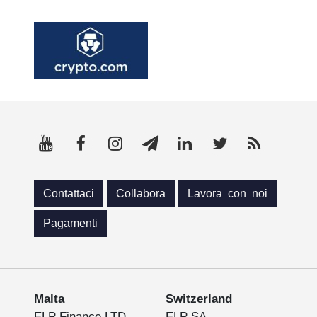
Contattaci
Collabora
Lavora con noi
Pagamenti
Malta
Switzerland
ELP Finance LTD
ELP SA