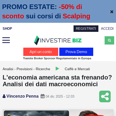
PROMO ESTATE:
 -50% di 
sconto
sui corsi di
Scalping
SHOP
REGISTRATI
ACCEDI
Analisi
Apri un conto
Prova Demo
Tramite Broker Sponsor Regolamentato in Europa
News
Analisi - Previsioni - Ricerche
Caffè e Mercati
Calendario economico
L'economia americana sta frenando?
Webinar
Analisi dei dati macroeconomici
Servizi
Vincenzo Penna
04 dic 2025 - 12:03
Trading
Education