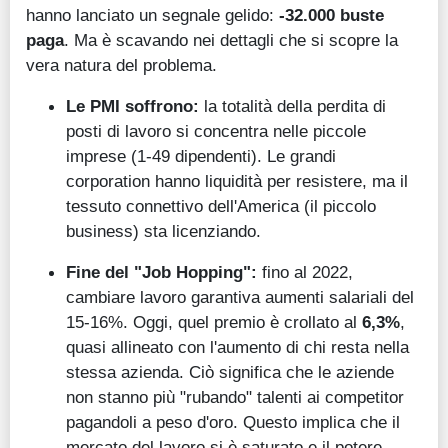
hanno lanciato un segnale gelido:
-32.000 buste
paga
. Ma è scavando nei dettagli che si scopre la
vera natura del problema.
Le PMI soffrono:
la totalità della perdita di
posti di lavoro si concentra nelle piccole
imprese (1-49 dipendenti). Le grandi
corporation hanno liquidità per resistere, ma il
tessuto connettivo dell'America (il piccolo
business) sta licenziando.
Fine del "Job Hopping":
fino al 2022,
cambiare lavoro garantiva aumenti salariali del
15-16%. Oggi, quel premio è crollato al
6,3%
,
quasi allineato con l'aumento di chi resta nella
stessa azienda.
Ciò significa che
le aziende
non stanno più "rubando" talenti ai competitor
pagandoli a peso d'oro. Questo implica che il
mercato del lavoro si è saturato e il potere