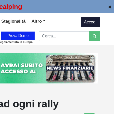
calping
Stagionalità
Altro
Accedi
Prova Demo
Regolamentato in Europa
d ogni rally