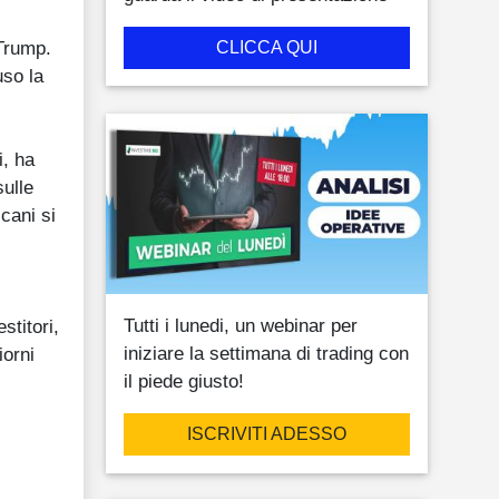
 Trump.
CLICCA QUI
so la
i, ha
sulle
icani si
Tutti i lunedi, un webinar per
stitori,
iniziare la settimana di trading con
iorni
il piede giusto!
ISCRIVITI ADESSO