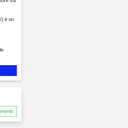
tore sul
) è un
de
mmento