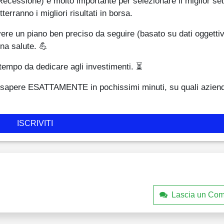
Recessione) è molto importante per selezionare il miglior set
erranno i migliori risultati in borsa.
n piano ben preciso da seguire (basato su dati oggettivi
na salute. 💪
 tempo da dedicare agli investimenti. ⏳
 sapere ESATTAMENTE in pochissimi minuti, su quali azien
ISCRIVITI
Lascia un Co