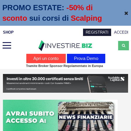
PROMO ESTATE:
 -50% di 
sconto
sui corsi di
Scalping
SHOP
REGISTRATI
ACCEDI
Analisi
Apri un conto
Prova Demo
Tramite Broker Sponsor Regolamentato in Europa
News
Calendario economico
Webinar
Servizi
Trading
Education